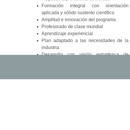
Formación integral con orientación
aplicada y sólido sustento científico
Amplitud e innovación del programa
Profesorado de clase mundial
Aprendizaje experiencial
Plan adaptado a las necesidades de la
industria
Desarrollo con visión estratégica de
negocios e innovación tecnológica
Flexibilidad del programa
Diversidad de redes de contacto con otros
alumnos y exalumnos
Adquisición de competencias avanzadas
en inteligencia artificial