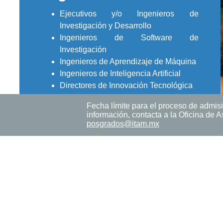
Ejecutivos y/o Ingenieros de
Investigación y Desarrollo
Ingenieros de Software de
Investigación
Ingenieros de Aprendizaje de Máquina
Ingenieros de Inteligencia Artificial
Directores de Innovación Tecnológica
Consultores de Ciencia de Datos
Fecha límite para el proceso de admisi
Asistentes de Investigación
información, contacta a la Oficina de 
Ingenieros de Software en Empresas
posgrados@itam.mx
Internacionales